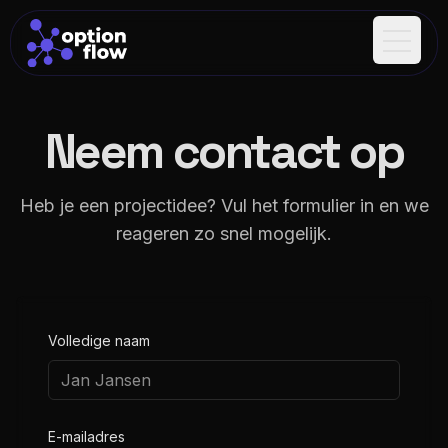
</>
</>
</>
{}
{}
?
&
{}
&
{}
&
?
?
&
Open m
Neem contact op
Heb je een projectidee? Vul het formulier in en we
reageren zo snel mogelijk.
Volledige naam
E-mailadres